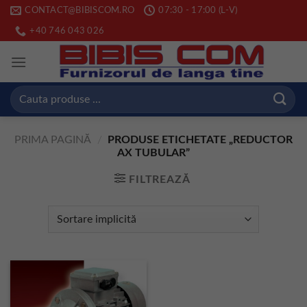
Skip
CONTACT@BIBISCOM.RO
07:30 - 17:00 (L-V)
to
+40 746 043 026
content
Caută
după:
PRIMA PAGINĂ
/
PRODUSE ETICHETATE „REDUCTOR
AX TUBULAR”
FILTREAZĂ