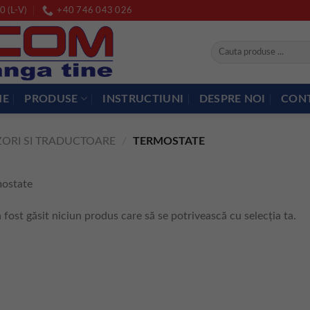
0 (L-V)
+40 746 043 026
Caută
după:
ME
PRODUSE
INSTRUCTIUNI
DESPRE NOI
CON
ZORI SI TRADUCTOARE
/
TERMOSTATE
mostate
 fost găsit niciun produs care să se potrivească cu selecția ta.