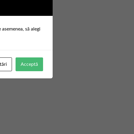
e asemenea, să alegi
tări
Acceptă