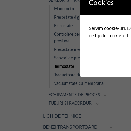
SENZORI SI TRADUCTOARE
Cookies
Manometre
Presostate digitale
Flusostate
Servim cookie-uri. D
Controlere pentru senzori de
ce tip de cookie-uri 
presiune
Presostate mecanice
Senzori de presiune
Termostate
Traductoare de debit
Vacuumstate cu membrana
ECHIPAMENTE DE PROCES
TUBURI SI RACORDURI
LICHIDE TEHNICE
BENZI TRANSPORTOARE