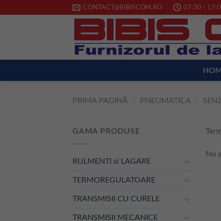
Skip
CONTACT@BIBISCOM.RO
07:30 - 17:0
to
content
HO
PRIMA PAGINĂ
/
PNEUMATICA
/
SEN
GAMA PRODUSE
Ter
Nu a
RULMENTI si LAGARE
TERMOREGULATOARE
TRANSMISII CU CURELE
TRANSMISII MECANICE