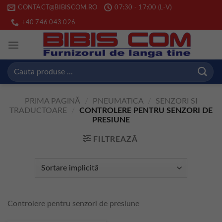
Skip
CONTACT@BIBISCOM.RO
07:30 - 17:00 (L-V)
to
+40 746 043 026
content
Caută
după:
PRIMA PAGINĂ
/
PNEUMATICA
/
SENZORI SI
TRADUCTOARE
/
CONTROLERE PENTRU SENZORI DE
PRESIUNE
FILTREAZĂ
Controlere pentru senzori de presiune