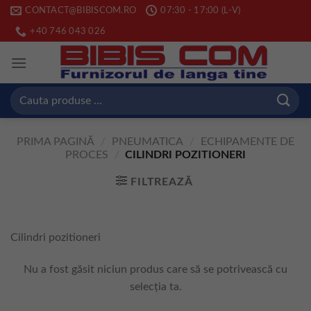
Skip
CONTACT@BIBISCOM.RO
07:30 - 17:00 (L-V)
to
+40 746 043 026
content
Caută
după:
PRIMA PAGINĂ
/
PNEUMATICA
/
ECHIPAMENTE DE
PROCES
/
CILINDRI POZITIONERI
FILTREAZĂ
Cilindri pozitioneri
Nu a fost găsit niciun produs care să se potrivească cu
selecția ta.