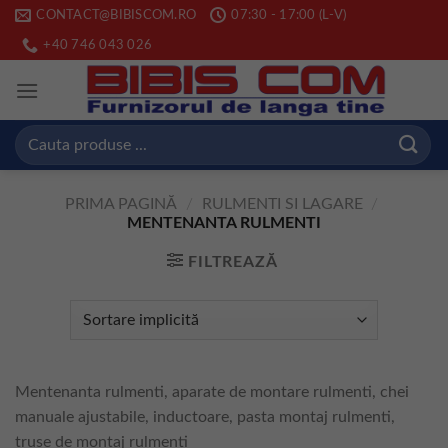
Skip
CONTACT@BIBISCOM.RO
07:30 - 17:00 (L-V)
to
+40 746 043 026
content
Caută
după:
PRIMA PAGINĂ
/
RULMENTI SI LAGARE
/
MENTENANTA RULMENTI
FILTREAZĂ
Mentenanta rulmenti, aparate de montare rulmenti, chei
manuale ajustabile, inductoare, pasta montaj rulmenti,
truse de montaj rulmenti