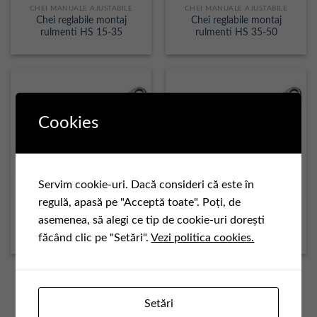
CHEI MANUALE AJUSTABILE
CHEI MANUALE AJUSTABILE
Chei reglabile montaj
Chei reglabile montaj
rulmenti HS 15-35
rulmenti HS 35-50
Cookies
Servim cookie-uri. Dacă consideri că este în
regulă, apasă pe "Acceptă toate". Poți, de
CHEI MANUALE AJUSTABILE
CHEI MANUALE AJUSTABILE
asemenea, să alegi ce tip de cookie-uri dorești
Chei reglabile montaj
Chei reglabile montaj
rulmenti HS 50-80
rulmenti HS 80-120
făcând clic pe "Setări".
Vezi politica cookies.
1
2
3
Setări