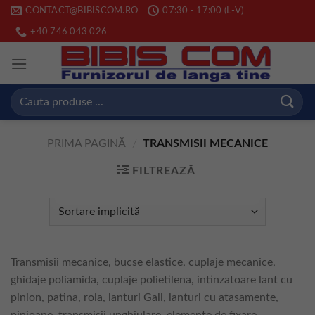
Skip
CONTACT@BIBISCOM.RO
07:30 - 17:00 (L-V)
to
+40 746 043 026
content
Caută
după:
PRIMA PAGINĂ
/
TRANSMISII MECANICE
FILTREAZĂ
Transmisii mecanice, bucse elastice, cuplaje mecanice,
ghidaje poliamida, cuplaje polietilena, intinzatoare lant cu
pinion, patina, rola, lanturi Gall, lanturi cu atasamente,