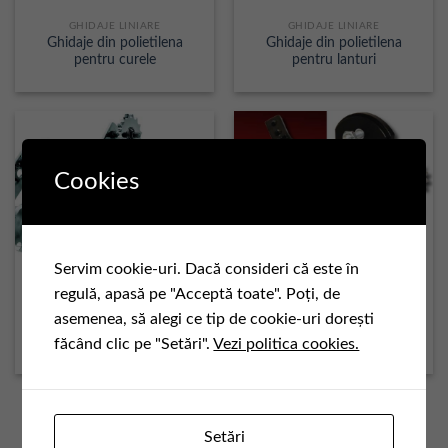
GHIDAJE LINIARE
GHIDAJE LINIARE
Ghidaje din polietilena
Ghidaje din polietilena
pentru curele
pentru lanturi
Cookies
Servim cookie-uri. Dacă consideri că este în
regulă, apasă pe "Acceptă toate". Poți, de
INTINZATOARE DE LANT
INTINZATOARE DE LANT
asemenea, să alegi ce tip de cookie-uri dorești
Intinzatoare de lant din
Intinzatoare de lant
făcând clic pe "Setări".
Vezi politica cookies.
INOX seria CHT -X
mecanice
1
2
3
Setări