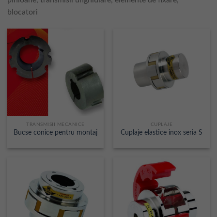
pinioane, transmisii unghiulare, elemente de fixare,
blocatori
TRANSMISII MECANICE
CUPLAJE
Bucse conice pentru montaj
Cuplaje elastice inox seria S