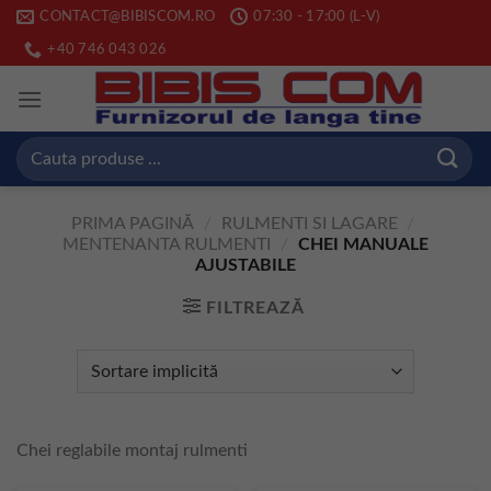
Skip
CONTACT@BIBISCOM.RO
07:30 - 17:00 (L-V)
to
+40 746 043 026
content
Caută
după:
PRIMA PAGINĂ
/
RULMENTI SI LAGARE
/
MENTENANTA RULMENTI
/
CHEI MANUALE
AJUSTABILE
FILTREAZĂ
Chei reglabile montaj rulmenti