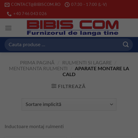
Skip
CONTACT@BIBISCOM.RO
07:30 - 17:00 (L-V)
to
+40 746 043 026
content
Caută
după:
PRIMA PAGINĂ
/
RULMENTI SI LAGARE
/
MENTENANTA RULMENTI
/
APARATE MONTARE LA
CALD
FILTREAZĂ
Inductoare montaj rulmenti