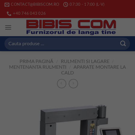
Skip
CONTACT@BIBISCOM.RO
07:30 - 17:00 (L-V)
to
+40 746 043 026
content
Caută
după:
PRIMA PAGINĂ
/
RULMENTI SI LAGARE
/
MENTENANTA RULMENTI
/
APARATE MONTARE LA
CALD