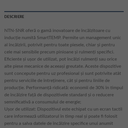
DESCRIERE
NTN-SNR oferă o gamă inovatoare de încălzitoare cu
inducție numită SmartTEMP. Permite un management unic
al încălzirii, potrivit pentru toate piesele, chiar și pentru
cele mai sensibile precum pinioane și rulmenți specifici.
Eficiente și ușor de utilizat, pot încălzi rulmenți sau orice
alte piese mecanice de aceeași greutate. Aceste dispozitive
sunt concepute pentru uz profesional și sunt potrivite atât
pentru serviciile de întreținere, cât și pentru liniile de
producție. Performanță ridicată: economii de 30% în timpul
de încălzire față de dispozitivele standard și o reducere
semnificativă a consumului de energie;
Ușor de utilizat: Dispozitivul este echipat cu un ecran tactil
care informează utilizatorul în timp real și poate fi folosit
pentru a salva datele de încălzire specifice unui anumit