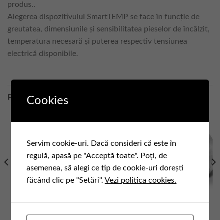
produs..
Alegerea dispozitivului SmartTEMP se face în funcție de
greutatea, dimensiunile și sensibilitatea pieselor de încălzit,
temperatura necesară și puterea respectiv tensiunea
electrică disponibile.
PRODUSE SIMILARE
Cookies
Servim cookie-uri. Dacă consideri că este în
regulă, apasă pe "Acceptă toate". Poți, de
asemenea, să alegi ce tip de cookie-uri dorești
făcând clic pe "Setări".
Vezi politica cookies.
RULMENTI SI LAGARE
RULMENTI SI LAGARE
Corpuri de lagare tip PA200
Rulmenti radiali cu role butoi