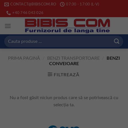
Skip
CONTACT@BIBISCOM.RO
07:30 - 17:00 (L-V)
to
+40 746 043 026
content
Caută
după:
PRIMA PAGINĂ
/
BENZI TRANSPORTOARE
/
BENZI
CONVEIOARE
FILTREAZĂ
Nu a fost găsit niciun produs care să se potrivească cu
selecția ta.