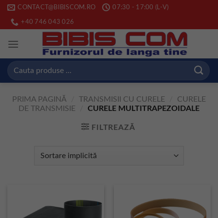
Skip
CONTACT@BIBISCOM.RO
07:30 - 17:00 (L-V)
to
+40 746 043 026
content
Caută
după:
PRIMA PAGINĂ
/
TRANSMISII CU CURELE
/
CURELE
DE TRANSMISIE
/
CURELE MULTITRAPEZOIDALE
FILTREAZĂ