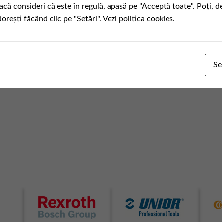
acă consideri că este în regulă, apasă pe "Acceptă toate". Poți, d
dorești făcând clic pe "Setări".
Vezi politica cookies.
Se