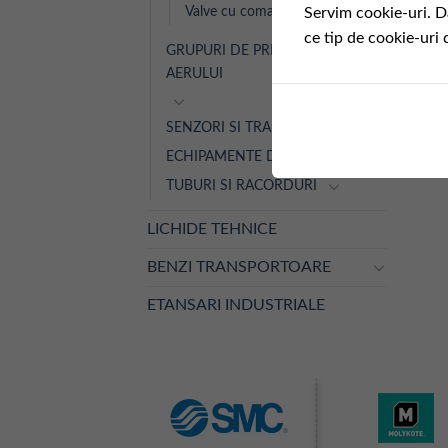
Valve cu comanda manuala
Servim cookie-uri. D
ce tip de cookie-uri 
GRUPURI DE PREPARARE A
AERULUI
SENZORI SI TRADUCTOARE
ECHIPAMENTE DE PROCES
TUBURI SI RACORDURI
LICHIDE TEHNICE
BENZI TRANSPORTOARE
ETANSARI INDUSTRIALE