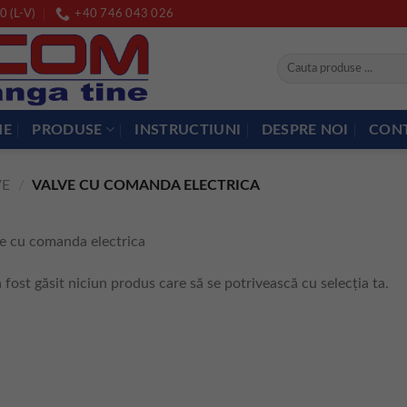
0 (L-V)
+40 746 043 026
Caută
după:
ME
PRODUSE
INSTRUCTIUNI
DESPRE NOI
CON
VE
/
VALVE CU COMANDA ELECTRICA
e cu comanda electrica
 fost găsit niciun produs care să se potrivească cu selecția ta.