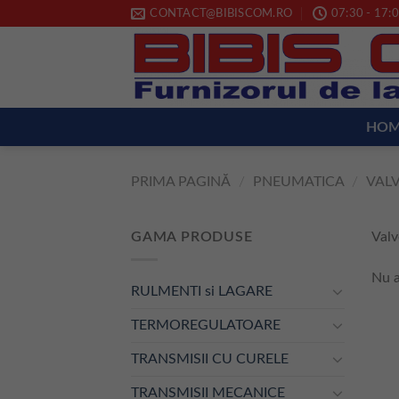
Skip
CONTACT@BIBISCOM.RO
07:30 - 17:0
to
content
HO
PRIMA PAGINĂ
/
PNEUMATICA
/
VAL
GAMA PRODUSE
Valv
Nu a
RULMENTI si LAGARE
TERMOREGULATOARE
TRANSMISII CU CURELE
TRANSMISII MECANICE