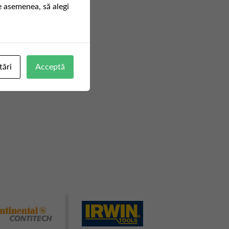
e asemenea, să alegi
tări
Acceptă