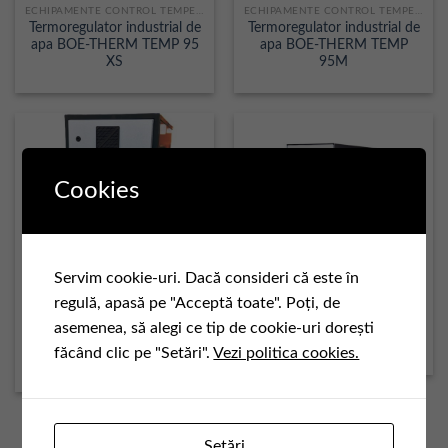
ECHIPAMENTE CONTROL TEMPERATURA
ECHIPAMENTE CONTROL TEMPERATURA
Termoregulator industrial de
Termoregulator industrial de
apa BOE-THERM TEMP 95
apa BOE-THERM TEMP
XS
95M
Cookies
Servim cookie-uri. Dacă consideri că este în
regulă, apasă pe "Acceptă toate". Poți, de
ECHIPAMENTE CONTROL TEMPERATURA
ECHIPAMENTE CONTROL TEMPERATURA
asemenea, să alegi ce tip de cookie-uri dorești
Termoregulator industrial de
Termoregulator industrial de
apa BOE-THERM TEMP
ulei BOE-THERM TEMP 150
făcând clic pe "Setări".
Vezi politica cookies.
95XL
1
2
Setări