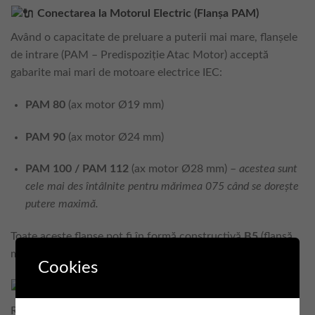
Conectarea la Motorul Electric (Flanșa PAM)
Având o capacitate de preluare a puterii mai mare, flanșele
de intrare (PAM – Predispoziție Atac Motor) acceptă
gabarite mai mari de motoare electrice IEC:
PAM 80
(ax motor Ø19 mm)
PAM 90
(ax motor Ø24 mm)
PAM 100 / PAM 112
(ax motor Ø28 mm) –
acestea sunt
cele mai des întâlnite pentru mărimea 075 când se dorește
putere maximă.
Toate aceste flanșe pot fi în formă constructivă
B5
(flanșă
mare) sau
B14
(flanșă mică).
Cookies
Accesorii Compatibile
Reductorul CHM 075 este extrem de versatil și poate fi