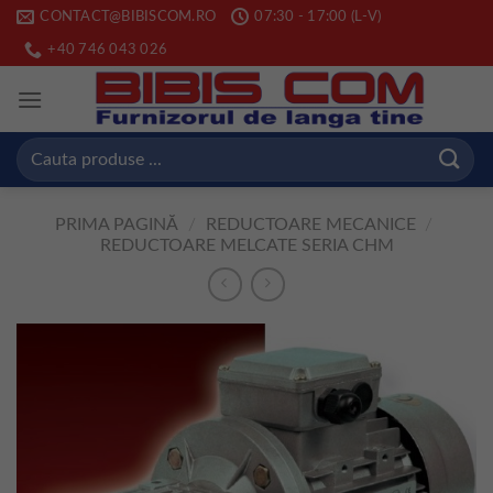
Skip
CONTACT@BIBISCOM.RO
07:30 - 17:00 (L-V)
to
+40 746 043 026
content
Caută
după:
PRIMA PAGINĂ
/
REDUCTOARE MECANICE
/
REDUCTOARE MELCATE SERIA CHM