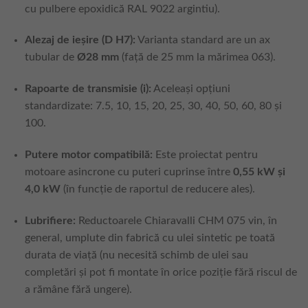
cu pulbere epoxidică RAL 9022 argintiu).
Alezaj de ieșire (D H7):
Varianta standard are un ax
tubular de
Ø28 mm
(față de 25 mm la mărimea 063).
Rapoarte de transmisie (i):
Aceleași opțiuni
standardizate: 7.5, 10, 15, 20, 25, 30, 40, 50, 60, 80 și
100.
Putere motor compatibilă:
Este proiectat pentru
motoare asincrone cu puteri cuprinse între
0,55 kW și
4,0 kW
(în funcție de raportul de reducere ales).
Lubrifiere:
Reductoarele Chiaravalli CHM 075 vin, în
general, umplute din fabrică cu ulei sintetic pe toată
durata de viață (nu necesită schimb de ulei sau
completări și pot fi montate în orice poziție fără riscul de
a rămâne fără ungere).