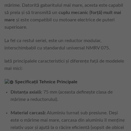
mărime. Datorită gabaritului mai mare, acesta este capabil
să preia și să transmită un
cuplu mecanic (forță) mult mai
mare
și este compatibil cu motoare electrice de puteri
superioare.
La fel ca restul seriei, este un reductor modular,
interschimbabil cu standardul universal NMRV 075.
Iată principalele caracteristici și diferențe față de modelele
mai mici:
Specificații Tehnice Principale
Distanța axială:
75 mm (aceasta definește clasa de
mărime a reductorului).
Material carcasă:
Aluminiu turnat sub presiune. Deși
este o mărime mai mare, carcasa din aluminiu îl menține
relativ ușor și ajută la o răcire eficientă (vopsit de obicei