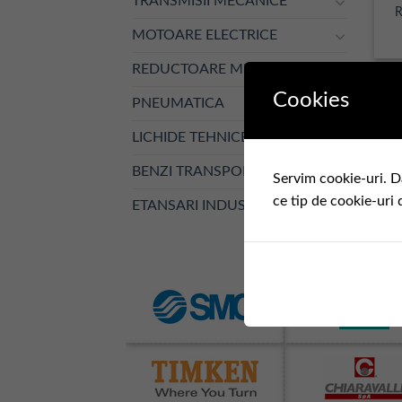
TRANSMISII MECANICE
R
MOTOARE ELECTRICE
REDUCTOARE MECANICE
Cookies
PNEUMATICA
LICHIDE TEHNICE
BENZI TRANSPORTOARE
Servim cookie-uri. D
ce tip de cookie-uri 
ETANSARI INDUSTRIALE