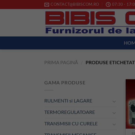
Skip
CONTACT@BIBISCOM.RO
07:30 - 17:0
to
content
HO
PRIMA PAGINĂ
/
PRODUSE ETICHETATE
GAMA PRODUSE
RULMENTI si LAGARE
TERMOREGULATOARE
TRANSMISII CU CURELE
R