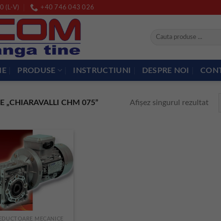
0 (L-V)
+40 746 043 026
Caută
după:
ME
PRODUSE
INSTRUCTIUNI
DESPRE NOI
CON
Afișez singurul rezultat
 „CHIARAVALLI CHM 075”
EDUCTOARE MECANICE