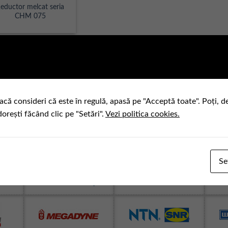
eductor melcat seria
CHM 075
acă consideri că este în regulă, apasă pe "Acceptă toate". Poți, d
dorești făcând clic pe "Setări".
Vezi politica cookies.
Se