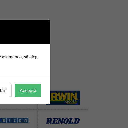
e asemenea, să alegi
tări
Acceptă