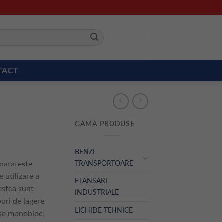
TACT
GAMA PRODUSE
BENZI
TRANSPORTOARE
unatateste
 utilizare a
ETANSARI
cestea sunt
INDUSTRIALE
puri de lagere
LICHIDE TEHNICE
nse monobloc,