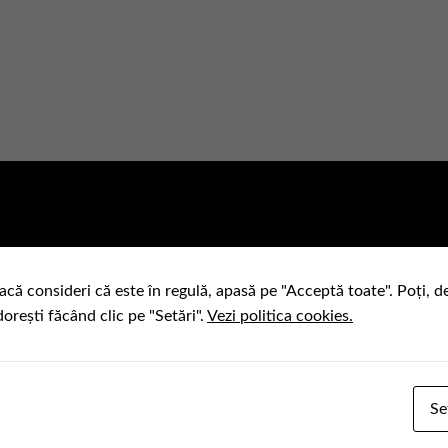
acă consideri că este în regulă, apasă pe "Acceptă toate". Poți, d
dorești făcând clic pe "Setări".
Vezi politica cookies.
Se
atare si inbunatateste confortul in utilizarea echipamentului si cr