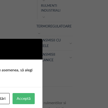
RULMENTI
INDUSTRIALI
TERMOREGULATOARE
TRANSMISII CU
CURELE
TRANSMISII
MECANICE
e asemenea, să alegi
tări
Acceptă
este durata de utilizare a rulmentilor si