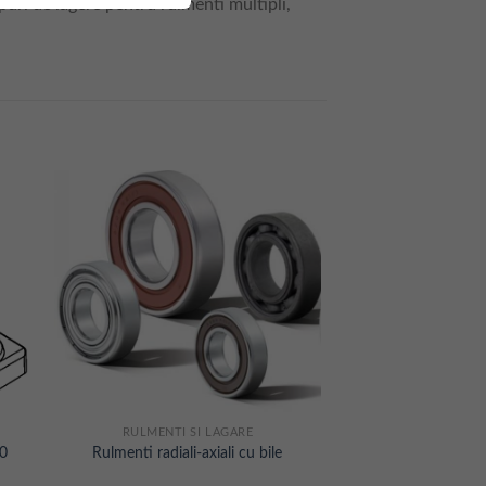
rpuri de lagere pentru rulmenti multipli,
RULMENTI SI LAGARE
00
Rulmenti radiali-axiali cu bile