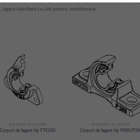
tea sunt clasificate in paliere de arbore port elice din 2 buc., co
lagare lubrifiate cu ulei pentru ventilatoare.
RULMENTI SI LAGARE
RULMENTI SI LAGARE
Corpuri de lagare tip FTE200
Corpuri de lagare tip P200/P3