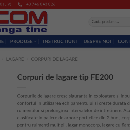
0 (L-V)
+40 746 043 026
Caută
după:
ME
PRODUSE
INSTRUCTIUNI
DESPRE NOI
CON
/
LAGARE
/
CORPURI DE LAGARE
Corpuri de lagare tip FE200
Corpurile de lagare cresc siguranta in exploatare si inb
confortul in utilizarea echipamentului si creste durata de
rulmentilor si prelungirea intervalelor de intretinere. A
clasificate in paliere de arbore port elice din 2 buc., cor
pentru rulmenti multipli, lagar monocorp, lagare cu fla