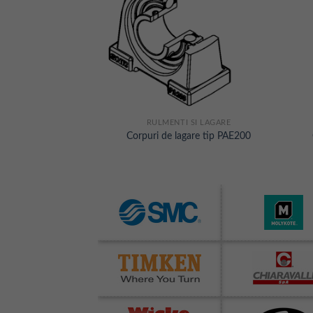
 SI LAGARE
RULMENTI SI LAGARE
gare tip FLE200
Corpuri de lagare tip PAE200