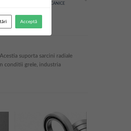
MECANICE
tări
Acceptă
 Acestia suporta sarcini radiale
in conditii grele, industria