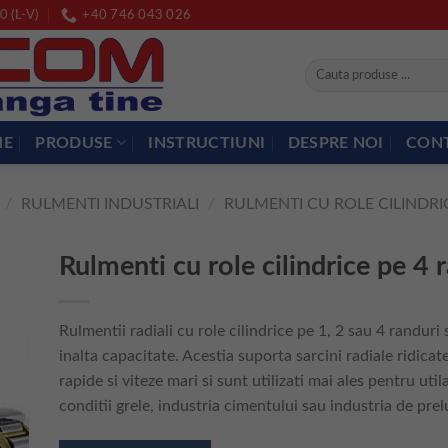
0 (L-V)
+40 746 043 026
Caută
după:
ME
PRODUSE
INSTRUCTIUNI
DESPRE NOI
CON
/
RULMENTI INDUSTRIALI
/
RULMENTI CU ROLE CILINDRI
Rulmenti cu role cilindrice pe 4 
Rulmentii radiali cu role cilindrice pe 1, 2 sau 4 randuri
inalta capacitate. Acestia suporta sarcini radiale ridicate
rapide si viteze mari si sunt utilizati mai ales pentru util
conditii grele, industria cimentului sau industria de prel