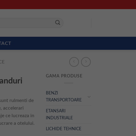
TACT
CE
GAMA PRODUSE
randuri
BENZI
TRANSPORTOARE
 sunt rulmenti de
, accelerari
ETANSARI
aje ce lucreaza in
INDUSTRIALE
ucrare a otelului.
LICHIDE TEHNICE