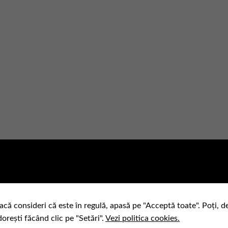
acă consideri că este în regulă, apasă pe "Acceptă toate". Poți, d
dorești făcând clic pe "Setări".
Vezi politica cookies.