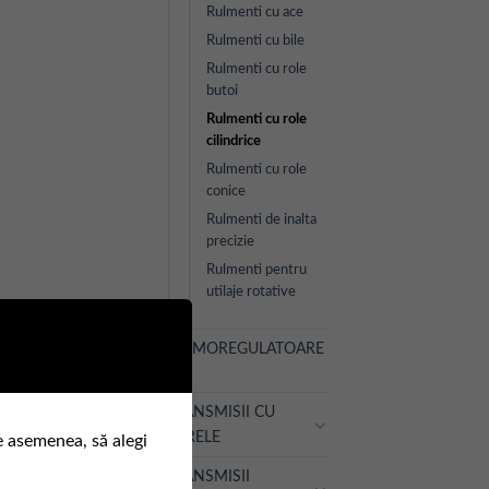
Rulmenti cu ace
Rulmenti cu bile
Rulmenti cu role
butoi
Rulmenti cu role
cilindrice
Rulmenti cu role
conice
Rulmenti de inalta
precizie
Rulmenti pentru
utilaje rotative
TERMOREGULATOARE
TRANSMISII CU
CURELE
e asemenea, să alegi
TRANSMISII