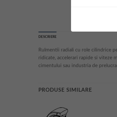
DESCRIERE
Rulmentii radiali cu role cilindrice p
ridicate, accelerari rapide si viteze m
cimentului sau industria de prelucrar
PRODUSE SIMILARE