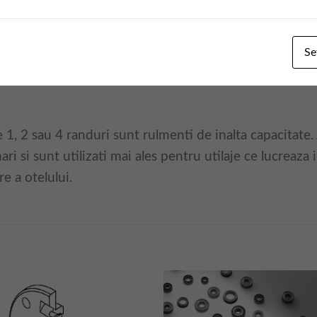
Se
e 1, 2 sau 4 randuri sunt rulmenti de inalta capacitate.
ari si sunt utilizati mai ales pentru utilaje ce lucreaza 
e a otelului.