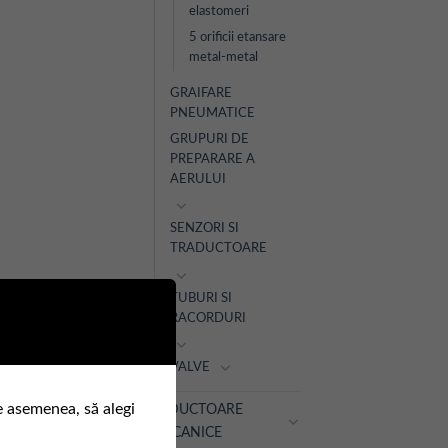
elastomeri
5 orificii etansare
metal-metal
GRAIFARE
PNEUMATICE
GRUPURI DE
PREPARARE A
AERULUI
SENZORI SI
TRADUCTOARE
TUBURI SI
RACORDURI
VALVE
e asemenea, să alegi
REDUCTOARE
MECANICE