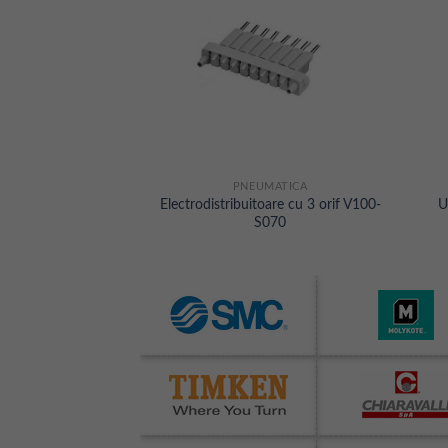
MATICA
PNEUMATICA
ru debite mari seria
Electrodistribuitoare cu 3 orif V100-
U
AF
S070