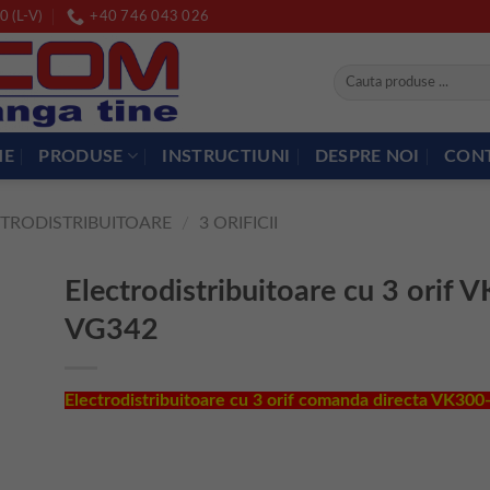
0 (L-V)
+40 746 043 026
Caută
după:
ME
PRODUSE
INSTRUCTIUNI
DESPRE NOI
CON
CTRODISTRIBUITOARE
/
3 ORIFICII
Electrodistribuitoare cu 3 orif 
VG342
Electrodistribuitoare cu 3 orif comanda directa VK30