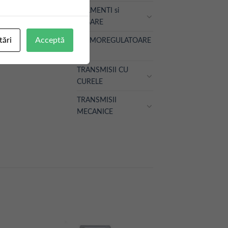
RULMENTI si
LAGARE
tări
Acceptă
TERMOREGULATOARE
TRANSMISII CU
CURELE
TRANSMISII
MECANICE