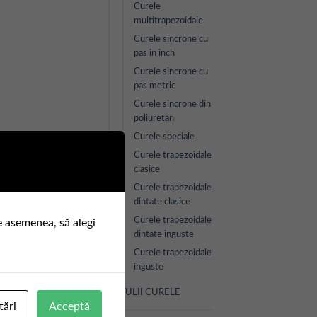
Curele
multitrapezoidale
Curele sincrone cu
pas in inch
Curele sincrone cu
pas metric
Curele sincrone din
poliuretan
Curele speciale
Curele trapezoidale
clasice
Curele trapezoidale
dintate clasice
Curele trapezoidale
e asemenea, să alegi
dintate inguste
Curele trapezoidale
inguste
FULII CURELE
tări
Acceptă