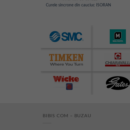
re tip ACCULINK
Curele sincrone din cauciuc ISORAN
BIBIS COM – BUZAU