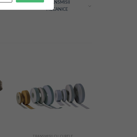
TRANSMISII
MECANICE
TRANSMISII CU CURELE