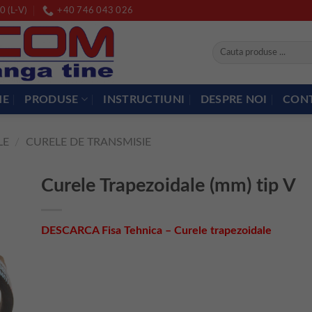
0 (L-V)
+40 746 043 026
Caută
după:
ME
PRODUSE
INSTRUCTIUNI
DESPRE NOI
CON
LE
/
CURELE DE TRANSMISIE
Curele Trapezoidale (mm) tip V
DESCARCA Fisa Tehnica – Curele trapezoidale