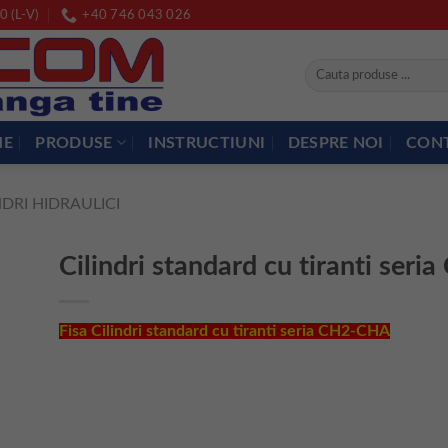
0 (L-V)
+40 746 043 026
Caută
după:
ME
PRODUSE
INSTRUCTIUNI
DESPRE NOI
CON
NDRI HIDRAULICI
Cilindri standard cu tiranti ser
Fisa Cilindri standard cu tiranti seria CH2-CHA