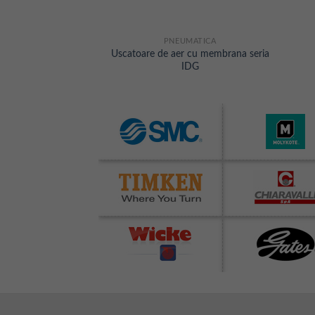
MATICA
PNEUMATICA
Uscatoare de aer cu membrana seria
condens seria AMG
IDG