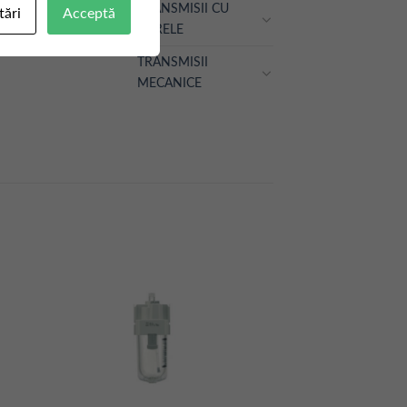
TRANSMISII CU
tări
Acceptă
CURELE
TRANSMISII
MECANICE