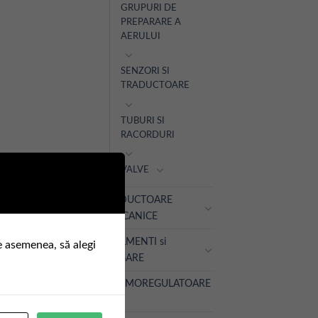
GRUPURI DE
PREPARARE A
AERULUI
SENZORI SI
TRADUCTOARE
TUBURI SI
RACORDURI
VALVE
REDUCTOARE
MECANICE
RULMENTI si
e asemenea, să alegi
LAGARE
TERMOREGULATOARE