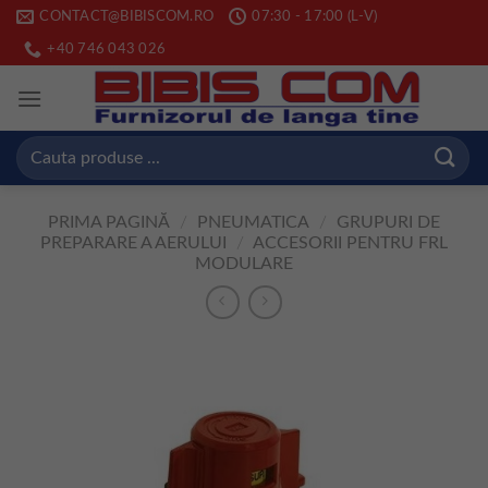
Skip
CONTACT@BIBISCOM.RO
07:30 - 17:00 (L-V)
to
+40 746 043 026
content
Caută
după:
PRIMA PAGINĂ
/
PNEUMATICA
/
GRUPURI DE
PREPARARE A AERULUI
/
ACCESORII PENTRU FRL
MODULARE