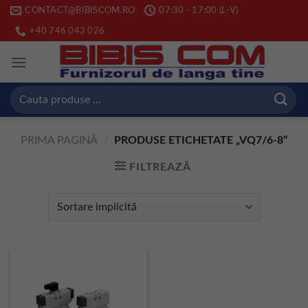
Skip
CONTACT@BIBISCOM.RO
07:30 - 17:00 (L-V)
to
+40 746 043 026
content
Caută
după:
PRIMA PAGINĂ
/
PRODUSE ETICHETATE „VQ7/6-8”
FILTREAZĂ