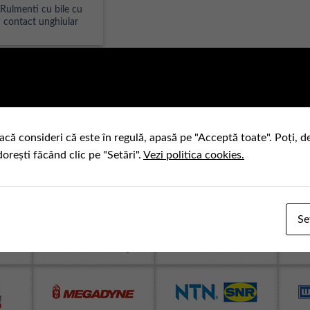
Rulmenti cu bile cu
contact unghiular
acă consideri că este în regulă, apasă pe "Acceptă toate". Poți, d
dorești făcând clic pe "Setări".
Vezi politica cookies.
Se