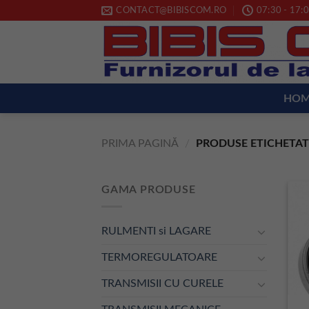
Skip
CONTACT@BIBISCOM.RO
07:30 - 17:0
to
content
HO
PRIMA PAGINĂ
/
PRODUSE ETICHETAT
GAMA PRODUSE
RULMENTI si LAGARE
TERMOREGULATOARE
TRANSMISII CU CURELE