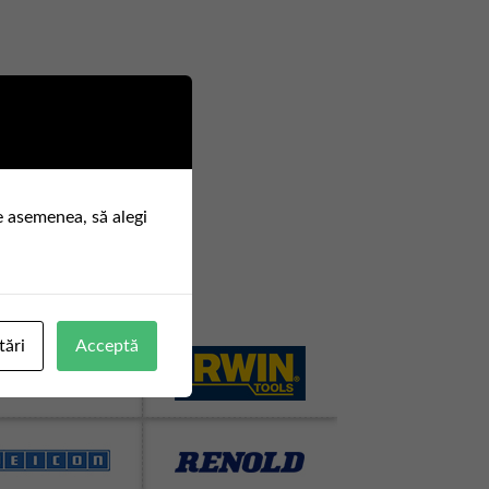
e asemenea, să alegi
tări
Acceptă