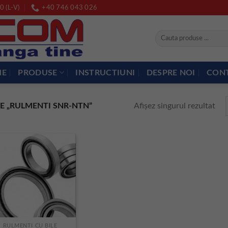
0 (L-V)
+40 746 043 026
Caută
după:
ME
PRODUSE
INSTRUCTIUNI
DESPRE NOI
CON
Afișez singurul rezultat
E „RULMENTI SNR-NTN”
RULMENTI CU BILE