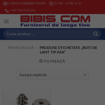
Skip
CONTACT@BIBISCOM.RO
07:30 - 17:00 (L-V)
to
+40 746 043 026
content
Caută
după:
PRIMA PAGINĂ
/
PRODUSE ETICHETATE „ROTI DE
LANT TIP ASA”
FILTREAZĂ