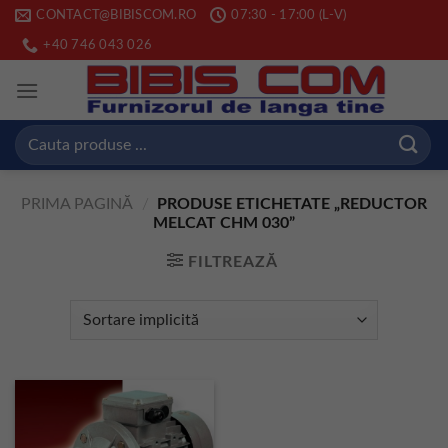
Skip
CONTACT@BIBISCOM.RO
07:30 - 17:00 (L-V)
to
+40 746 043 026
content
Caută
după:
PRIMA PAGINĂ
/
PRODUSE ETICHETATE „REDUCTOR
MELCAT CHM 030”
FILTREAZĂ