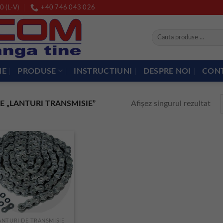
0 (L-V)
+40 746 043 026
Caută
după:
ME
PRODUSE
INSTRUCTIUNI
DESPRE NOI
CON
Afișez singurul rezultat
 „LANTURI TRANSMISIE”
ANTURI DE TRANSMISIE