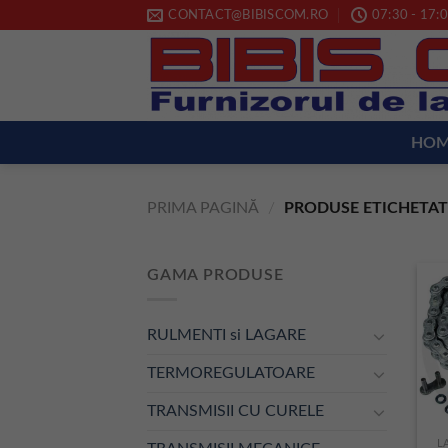
Skip
CONTACT@BIBISCOM.RO
07:30 - 17:0
to
content
HO
PRIMA PAGINĂ
/
PRODUSE ETICHETATE
GAMA PRODUSE
RULMENTI si LAGARE
TERMOREGULATOARE
TRANSMISII CU CURELE
L