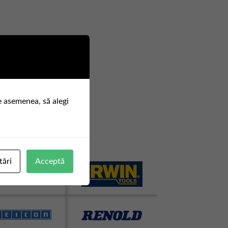
e asemenea, să alegi
tări
Acceptă