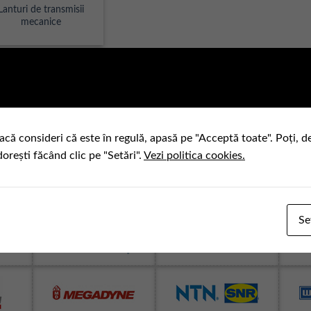
Lanturi de transmisii
mecanice
acă consideri că este în regulă, apasă pe "Acceptă toate". Poți, d
dorești făcând clic pe "Setări".
Vezi politica cookies.
Se