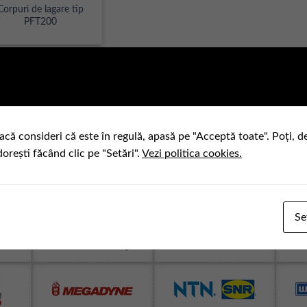
Corpuri de lagare tip
PFT200
acă consideri că este în regulă, apasă pe "Acceptă toate". Poți, d
dorești făcând clic pe "Setări".
Vezi politica cookies.
Se