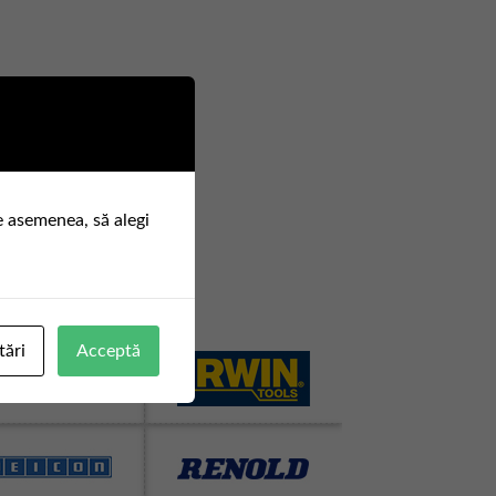
e asemenea, să alegi
tări
Acceptă