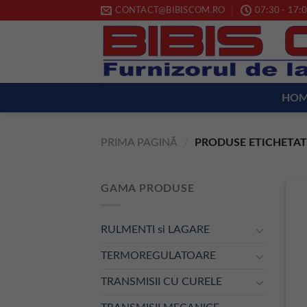
Skip
CONTACT@BIBISCOM.RO
07:30 - 17:0
to
content
HO
PRIMA PAGINĂ
/
PRODUSE ETICHETATE
GAMA PRODUSE
RULMENTI si LAGARE
TERMOREGULATOARE
TRANSMISII CU CURELE