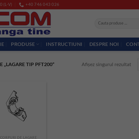
0 (L-V)
+40 746 043 026
Caută
după:
ME
PRODUSE
INSTRUCTIUNI
DESPRE NOI
CON
Afișez singurul rezultat
 „LAGARE TIP PFT200”
CORPURI DE LAGARE