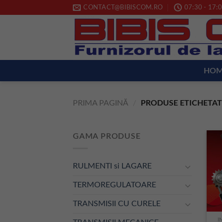
Skip
CONTACT@BIBISCOM.RO
07:30 - 17:0
to
content
HO
PRIMA PAGINĂ
/
PRODUSE ETICHETAT
GAMA PRODUSE
RULMENTI si LAGARE
TERMOREGULATOARE
TRANSMISII CU CURELE
I