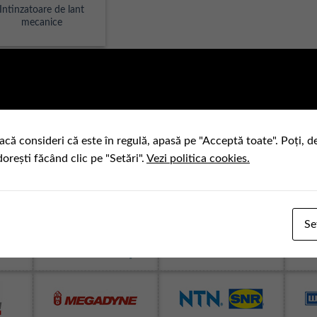
Intinzatoare de lant
mecanice
acă consideri că este în regulă, apasă pe "Acceptă toate". Poți, d
dorești făcând clic pe "Setări".
Vezi politica cookies.
Se