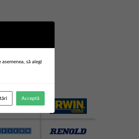
e asemenea, să alegi
tări
Acceptă