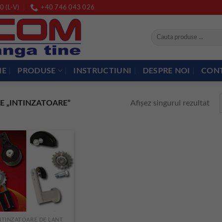
0 (L-V)
+40 746 043 026
Caută
după:
ME
PRODUSE
INSTRUCTIUNI
DESPRE NOI
CON
Afișez singurul rezultat
E „INTINZATOARE”
NTINZATOARE DE LANT