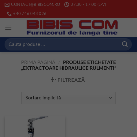
Skip
CONTACT@BIBISCOM.RO
07:30 - 17:00 (L-V)
to
+40 746 043 026
content
Caută
după:
PRIMA PAGINĂ
/
PRODUSE ETICHETATE
„EXTRACTOARE HIDRAULICE RULMENTI”
FILTREAZĂ