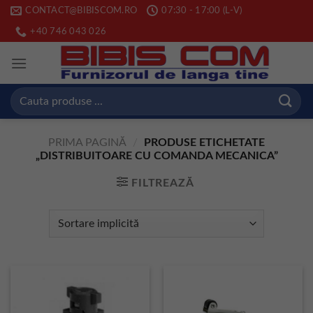
Skip
CONTACT@BIBISCOM.RO
07:30 - 17:00 (L-V)
to
+40 746 043 026
content
Caută
după:
PRIMA PAGINĂ
/
PRODUSE ETICHETATE
„DISTRIBUITOARE CU COMANDA MECANICA”
FILTREAZĂ