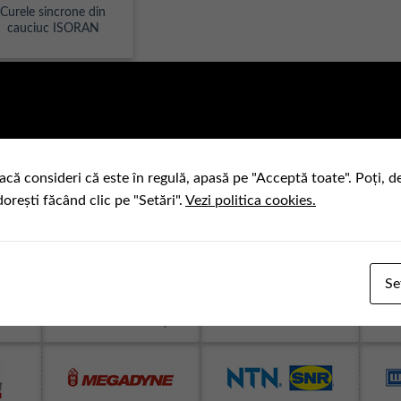
Curele sincrone din
cauciuc ISORAN
acă consideri că este în regulă, apasă pe "Acceptă toate". Poți, d
dorești făcând clic pe "Setări".
Vezi politica cookies.
Se