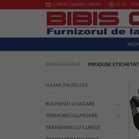
Skip
CONTACT@BIBISCOM.RO
07:30 - 17:0
to
content
HO
PRIMA PAGINĂ
/
PRODUSE ETICHETAT
GAMA PRODUSE
RULMENTI si LAGARE
TERMOREGULATOARE
TRANSMISII CU CURELE
C