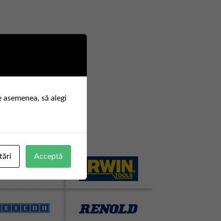
e asemenea, să alegi
tări
Acceptă