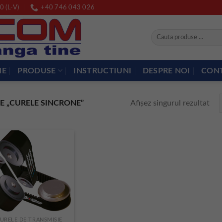
0 (L-V)
+40 746 043 026
Caută
după:
ME
PRODUSE
INSTRUCTIUNI
DESPRE NOI
CON
Afișez singurul rezultat
E „CURELE SINCRONE”
URELE DE TRANSMISIE