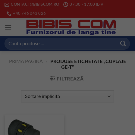
Skip
CONTACT@BIBISCOM.RO
07:30 - 17:00 (L-V)
to
+40 746 043 026
content
Caută
după:
PRIMA PAGINĂ
/
PRODUSE ETICHETATE „CUPLAJE
GE-T”
FILTREAZĂ