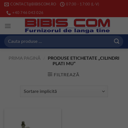
Skip
CONTACT@BIBISCOM.RO
07:30 - 17:00 (L-V)
to
+40 746 043 026
content
Caută
după:
PRIMA PAGINĂ
/
PRODUSE ETICHETATE „CILINDRI
PLATI MU”
FILTREAZĂ