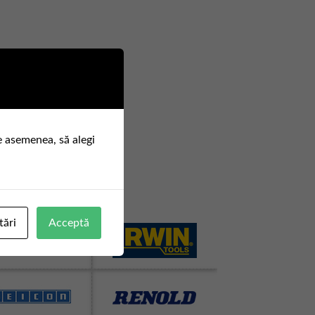
e asemenea, să alegi
tări
Acceptă