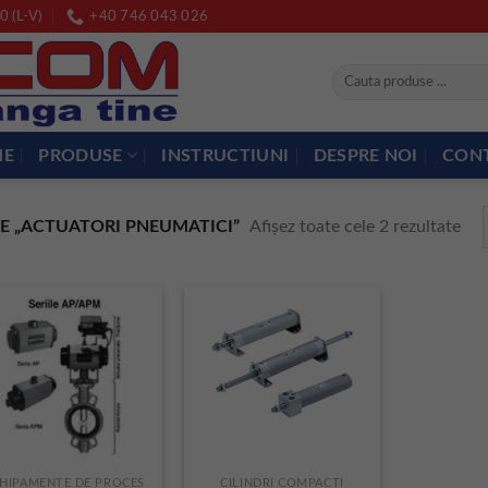
0 (L-V)
+40 746 043 026
Caută
după:
ME
PRODUSE
INSTRUCTIUNI
DESPRE NOI
CON
Afișez toate cele 2 rezultate
E „ACTUATORI PNEUMATICI”
HIPAMENTE DE PROCES
CILINDRI COMPACTI