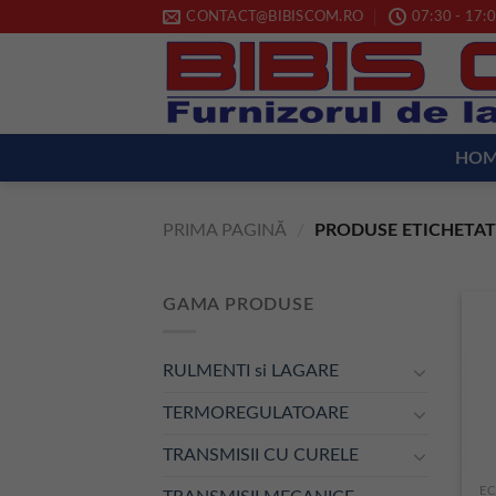
Skip
CONTACT@BIBISCOM.RO
07:30 - 17:0
to
content
HO
PRIMA PAGINĂ
/
PRODUSE ETICHETAT
GAMA PRODUSE
RULMENTI si LAGARE
TERMOREGULATOARE
TRANSMISII CU CURELE
EC