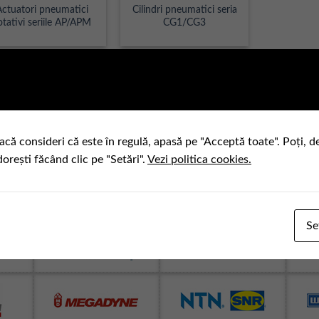
Actuatori pneumatici
Cilindri pneumatici seria
otativi seriile AP/APM
CG1/CG3
acă consideri că este în regulă, apasă pe "Acceptă toate". Poți, d
dorești făcând clic pe "Setări".
Vezi politica cookies.
Se