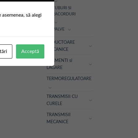
TUBURI SI
RACORDURI
e asemenea, să alegi
VALVE
REDUCTOARE
MECANICE
tări
Acceptă
RULMENTI si
LAGARE
TERMOREGULATOARE
TRANSMISII CU
CURELE
TRANSMISII
MECANICE