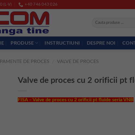
0 (L-V)
+40 746 043 026
Caută
după:
ME
PRODUSE
INSTRUCTIUNI
DESPRE NOI
CON
IPAMENTE DE PROCES
/
VALVE DE PROCES
Valve de proces cu 2 orificii pt 
FISA – Valve de proces cu 2 orificii pt fluide seria VNB