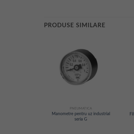
PRODUSE SIMILARE
MATICA
PNEUMATICA
Manometre pentru uz industrial
 unic seria AKM-A
Fi
seria G