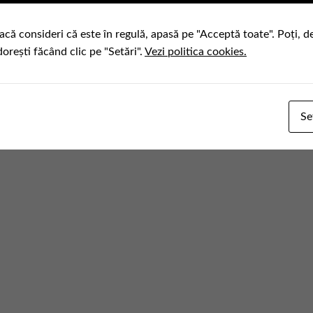
acă consideri că este în regulă, apasă pe "Acceptă toate". Poți, d
dorești făcând clic pe "Setări".
Vezi politica cookies.
Se