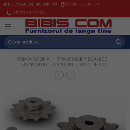
Skip
CONTACT@BIBISCOM.RO
07:30 - 17:00 (L-V)
to
+40 746 043 026
content
Caută
după:
PRIMA PAGINĂ
/
TRANSMISII MECANICE
/
TRANSMISII CU LANTURI
/
ROTI DE LANT