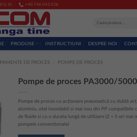
0 (L-V)
+40 746 043 026
Caută
după:
ME
PRODUSE
INSTRUCTIUNI
DESPRE NOI
CON
IPAMENTE DE PROCES
/
POMPE DE PROCES
Pompe de proces PA3000/500
Pompe de proces cu acționare pneumatică cu dublă acți
aluminiu, otel inoxidabil si mai nou din PP compatibile 
de fluide si cu o durata lungă de utilizare (2 ÷ 5 ori mai
pompele convenționale)