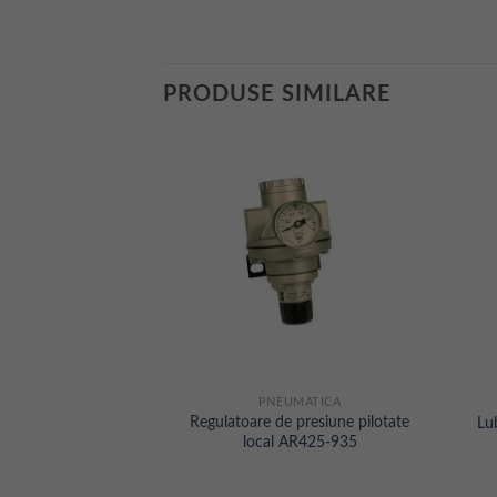
PRODUSE SIMILARE
MATICA
PNEUMATICA
ifiere multi-punct
Regulatoare de presiune pilotate
Lu
/ALDU
local AR425-935