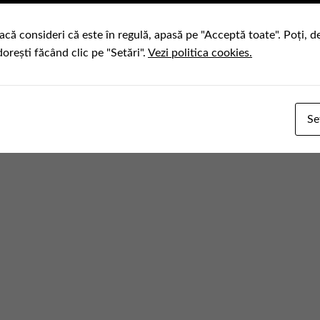
acă consideri că este în regulă, apasă pe "Acceptă toate". Poți, d
dorești făcând clic pe "Setări".
Vezi politica cookies.
Se