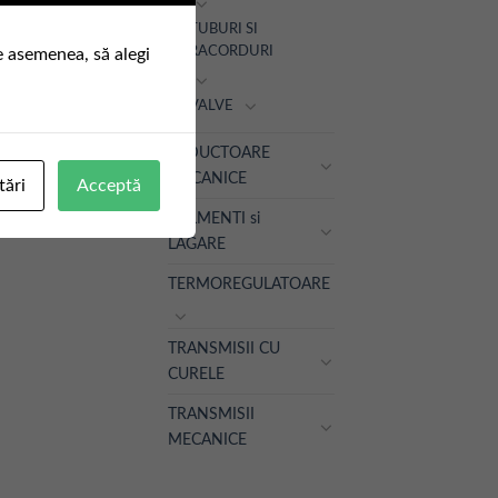
TUBURI SI
RACORDURI
e asemenea, să alegi
VALVE
REDUCTOARE
MECANICE
tări
Acceptă
RULMENTI si
LAGARE
TERMOREGULATOARE
TRANSMISII CU
CURELE
TRANSMISII
MECANICE